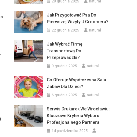
28 grudnia 2025
natural
Jak Przygotować Psa Do
go
Pierwszej Wizyty U Groomera?
22 grudnia 2025
natural
Jak Wybrać Firmę
Transportową Do
e
Przeprowadzki?
9 grudnia 2025
natural
Co Oferuje Współczesna Sala
Zabaw Dla Dzieci?
6 grudnia 2025
natural
Serwis Drukarek We Wrocławiu:
Kluczowe Kryteria Wyboru
i
Profesjonalnego Partnera
14 października 2025