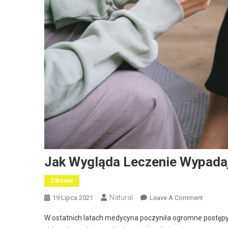
Jak Wygląda Leczenie Wypada
Zdrowie
Natural
On
19 Lipca 2021
Leave A Comment
Jak
W ostatnich latach medycyna poczyniła ogromne postęp
Wygląd