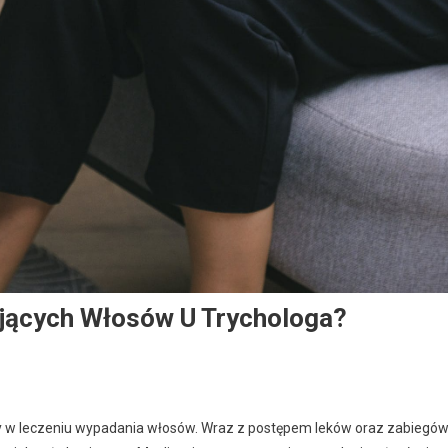
jących Włosów U Trychologa?
y w leczeniu wypadania włosów. Wraz z postępem leków oraz zabiegó
a