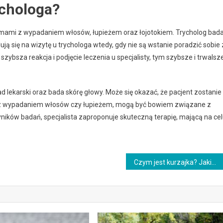
ychologa?
lemami z wypadaniem włosów, łupieżem oraz łojotokiem. Trycholog bad
ją się na wizytę u trychologa wtedy, gdy nie są wstanie poradzić sobie 
sza reakcja i podjęcie leczenia u specjalisty, tym szybsze i trwalsz
lekarski oraz bada skórę głowy. Może się okazać, że pacjent zostanie
y z wypadaniem włosów czy łupieżem, mogą być bowiem związane z
ików badań, specjalista zaproponuje skuteczną terapię, mającą na ce
Czym jest kurzajka? Jakie są jej przyczyny i objawy?