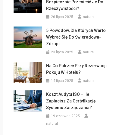
Bezpiecznie Przenieść Je Do
Rzeczywistości?
26 lipca 2025
natural
5 Powodów, Dla Których Warto
Wybrać Się Do Świeradowa-
Zdroju
23 lipca 2025
natural
Na Co Patrzeć Przy Rezerwacji
Pokoju W Hotelu?
14 lipca 2025
natural
Koszt Audytu ISO – Ile
Zapłacisz Za Certyfikację
Systemu Zarządzania?
19 czerwca 2025
natural