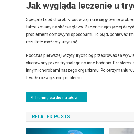
Jak wygląda leczenie u tr
Specjalista od chorób włosów zajmuje się głównie prob
także zmiany na skórze głowy. Pacjenci najczęściej decydu
problemem domowymi sposobami. To błąd, ponieważ im szyb
rezultaty możemy uzyskać.
Podczas pierwszej wizyty trycholog przeprowadza wywiad 
skierowany przez trychologa na inne badania. Problem
innymi chorobami naszego organizmu. Po otrzymaniu wyn
trwałe rozwiązanie problemu.
Nawigacja
Trening cardio na siłowni – na co zwrócić uwagę?
wpisu
RELATED POSTS