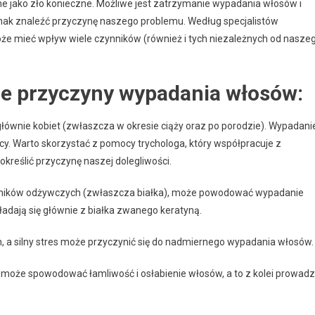
ne jako zło konieczne. Możliwe jest zatrzymanie wypadania włosów i
e
dnak znaleźć przyczynę naszego problemu. Według specjalistów
ących
że mieć wpływ wiele czynników (również i tych niezależnych od nasze
oga?
ne przyczyny wypadania włosów:
łównie kobiet (zwłaszcza w okresie ciąży oraz po porodzie). Wypadani
 Warto skorzystać z pomocy trychologa, który współpracuje z
kreślić przyczynę naszej dolegliwości.
ładników odżywczych (zwłaszcza białka), może powodować wypadanie
adają się głównie z białka zwanego keratyną.
m, a silny stres może przyczynić się do nadmiernego wypadania włosów.
może spowodować łamliwość i osłabienie włosów, a to z kolei prowadz