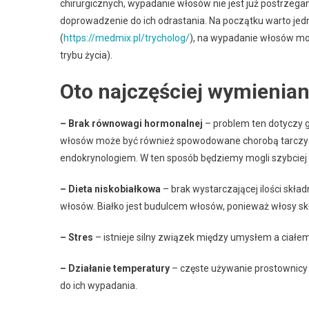
chirurgicznych, wypadanie włosów nie jest już postrzega
Leczeni
doprowadzenie do ich odrastania. Na początku warto je
Wypadaj
(
https://medmix.pl/trycholog/
), na wypadanie włosów mo
Włosów
U
trybu życia).
Trychol
Oto najczęściej wymienia
– Brak równowagi hormonalnej
– problem ten dotyczy g
włosów może być również spowodowane chorobą tarczycy.
endokrynologiem. W ten sposób będziemy mogli szybciej o
– Dieta niskobiałkowa
– brak wystarczającej ilości sk
włosów. Białko jest budulcem włosów, ponieważ włosy skł
– Stres
– istnieje silny związek między umysłem a ciałe
– Działanie temperatury
– częste używanie prostownicy 
do ich wypadania.