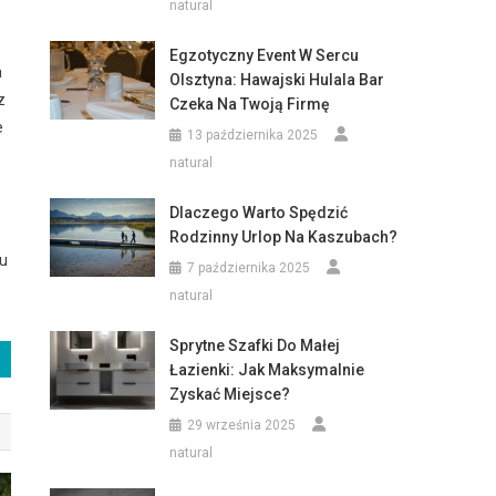
natural
Egzotyczny Event W Sercu
a
Olsztyna: Hawajski Hulala Bar
z
Czeka Na Twoją Firmę
e
13 października 2025
natural
Dlaczego Warto Spędzić
Rodzinny Urlop Na Kaszubach?
lu
7 października 2025
natural
Sprytne Szafki Do Małej
Łazienki: Jak Maksymalnie
Zyskać Miejsce?
29 września 2025
natural