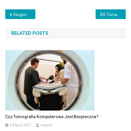
Nawigacja
Długość trwania bólu rwy kulszowej: Przyczyny, Objawy i Możliwe Rozwiązania
BS Tomaszów Lubelski Logowanie – Porady
wpisu
RELATED POSTS
Czy Tomografia Komputerowa Jest Bezpieczna?
24 lipca 2021
natural