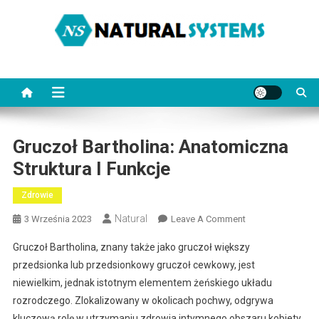
Skip
to
content
NaturalSystems.pl
Porady na każdy temat.
Gruczoł Bartholina: Anatomiczna
Struktura I Funkcje
Zdrowie
Natural
On
3 Września 2023
Leave A Comment
Gruczoł
Gruczoł Bartholina, znany także jako gruczoł większy
Bartholina:
przedsionka lub przedsionkowy gruczoł cewkowy, jest
Anatomiczna
niewielkim, jednak istotnym elementem żeńskiego układu
Struktura
rozrodczego. Zlokalizowany w okolicach pochwy, odgrywa
I
Funkcje
kluczową rolę w utrzymaniu zdrowia intymnego obszaru kobiety.