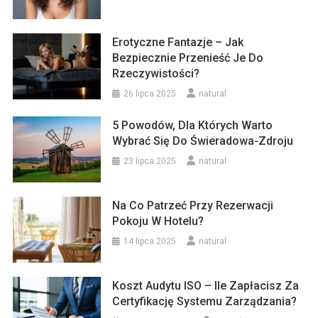
Erotyczne Fantazje – Jak
Bezpiecznie Przenieść Je Do
Rzeczywistości?
26 lipca 2025
natural
5 Powodów, Dla Których Warto
Wybrać Się Do Świeradowa-Zdroju
23 lipca 2025
natural
Na Co Patrzeć Przy Rezerwacji
Pokoju W Hotelu?
14 lipca 2025
natural
Koszt Audytu ISO – Ile Zapłacisz Za
Certyfikację Systemu Zarządzania?