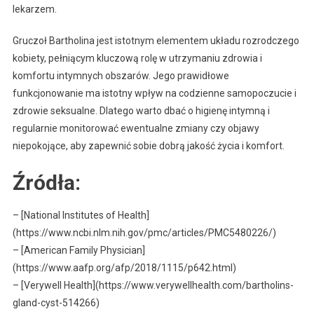
lekarzem.
Gruczoł Bartholina jest istotnym elementem układu rozrodczego
kobiety, pełniącym kluczową rolę w utrzymaniu zdrowia i
komfortu intymnych obszarów. Jego prawidłowe
funkcjonowanie ma istotny wpływ na codzienne samopoczucie i
zdrowie seksualne. Dlatego warto dbać o higienę intymną i
regularnie monitorować ewentualne zmiany czy objawy
niepokojące, aby zapewnić sobie dobrą jakość życia i komfort.
Źródła:
– [National Institutes of Health]
(https://www.ncbi.nlm.nih.gov/pmc/articles/PMC5480226/)
– [American Family Physician]
(https://www.aafp.org/afp/2018/1115/p642.html)
– [Verywell Health](https://www.verywellhealth.com/bartholins-
gland-cyst-514266)