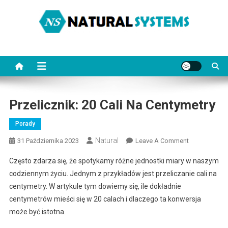
Skip
to
content
NaturalSystems.pl
Porady na każdy temat.
Przelicznik: 20 Cali Na Centymetry
Porady
Natural
On
31 Października 2023
Leave A Comment
Przelicznik:
Często zdarza się, że spotykamy różne jednostki miary w naszym
20
codziennym życiu. Jednym z przykładów jest przeliczanie cali na
Cali
centymetry. W artykule tym dowiemy się, ile dokładnie
Na
centymetrów mieści się w 20 calach i dlaczego ta konwersja
Centymetry
może być istotna.