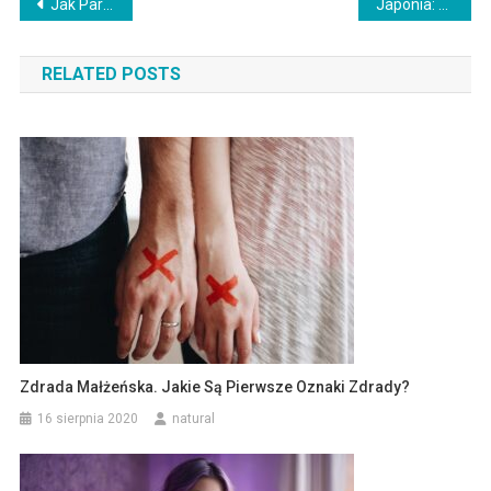
Nawigacja
Jak Parzyć Siemię Lniane: Praktyczne Porady
Japonia: Kraina Złotych Możliwości Turystycznych
wpisu
RELATED POSTS
Zdrada Małżeńska. Jakie Są Pierwsze Oznaki Zdrady?
16 sierpnia 2020
natural