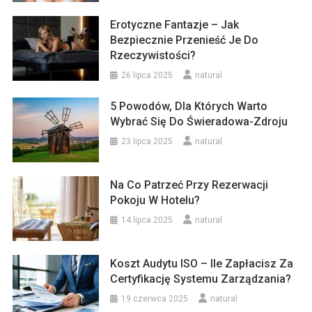
Erotyczne Fantazje – Jak
Bezpiecznie Przenieść Je Do
Rzeczywistości?
26 lipca 2025
natural
5 Powodów, Dla Których Warto
Wybrać Się Do Świeradowa-Zdroju
23 lipca 2025
natural
Na Co Patrzeć Przy Rezerwacji
Pokoju W Hotelu?
14 lipca 2025
natural
Koszt Audytu ISO – Ile Zapłacisz Za
Certyfikację Systemu Zarządzania?
19 czerwca 2025
natural