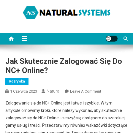
Skip
to
content
NaturalSystems.pl
Porady na każdy temat.
Jak Skutecznie Zalogować Się Do
NC+ Online?
Rozrywka
Natural
On
1 Czerwca 2023
Leave A Comment
Jak
Zalogowanie się do NC+ Online jest łatwe i szybkie. W tym
Skutecznie
artykule omówimy kroki, które należy wykonać, aby skutecznie
Zalogować
zalogować się do NC+ Online i cieszyć się dostępem do szerokiej
Się
gamy usług i treści. Przedstawimy również wskazówki dotyczące
Do
NC+
bezpieczeństwa, aby zapewnić, że Twoje dane są bezpieczne.