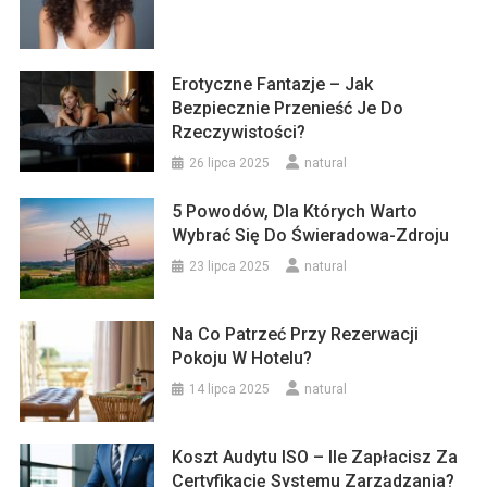
Erotyczne Fantazje – Jak
Bezpiecznie Przenieść Je Do
Rzeczywistości?
26 lipca 2025
natural
5 Powodów, Dla Których Warto
Wybrać Się Do Świeradowa-Zdroju
23 lipca 2025
natural
Na Co Patrzeć Przy Rezerwacji
Pokoju W Hotelu?
14 lipca 2025
natural
Koszt Audytu ISO – Ile Zapłacisz Za
Certyfikację Systemu Zarządzania?