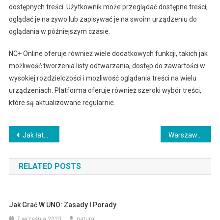
dostępnych treści. Użytkownik może przeglądać dostępne treści,
oglądać je na żywo lub zapisywać je na swoim urządzeniu do
oglądania w późniejszym czasie.
NC+ Online oferuje również wiele dodatkowych funkcji, takich jak
możliwość tworzenia listy odtwarzania, dostęp do zawartości w
wysokiej rozdzielczości i możliwość oglądania treści na wielu
urządzeniach. Platforma oferuje również szeroki wybór treści,
które są aktualizowane regularnie.
Nawigacja
Jak łatwo pobrać piosenkę z Spotify?
Warszawa: Sprawdź Godziny Strefy Płatnego Parkowania
wpisu
RELATED POSTS
Jak Grać W UNO: Zasady I Porady
7 września 2023
natural