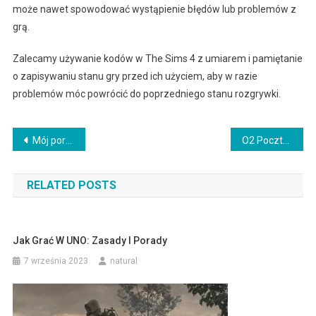
może nawet spowodować wystąpienie błędów lub problemów z
grą.
Zalecamy używanie kodów w The Sims 4 z umiarem i pamiętanie
o zapisywaniu stanu gry przed ich użyciem, aby w razie
problemów móc powrócić do poprzedniego stanu rozgrywki.
Nawigacja
Mój poradnik dotyczący logowania na OLX
O2 Poczta PL Logowanie – Porady dotyczące bezpiecznego dostępu do konta e-mail
wpisu
RELATED POSTS
Jak Grać W UNO: Zasady I Porady
7 września 2023
natural