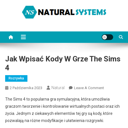
Skip
to
content
NaturalSystems.pl
Porady na każdy temat.
Jak Wpisać Kody W Grze The Sims
4
Rozrywka
Natural
On
2 Października 2023
Leave A Comment
Jak
The Sims 4 to popularna gra symulacyjna, która umożliwia
Wpisać
graczom tworzenie i kontrolowanie wirtualnych postaci oraz ich
Kody
życia. Jednym z ciekawych elementów tej gry są kody, które
W
pozwalają na różne modyfikacje i ułatwienia rozgrywki.
Grze
The