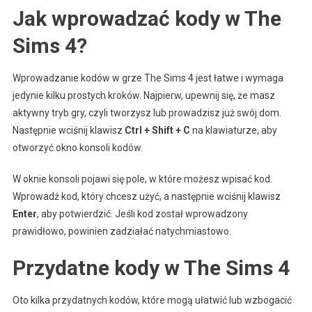
Jak wprowadzać kody w The
Sims
4
Sims 4?
Wprowadzanie kodów w grze The Sims 4 jest łatwe i wymaga
jedynie kilku prostych kroków. Najpierw, upewnij się, że masz
aktywny tryb gry, czyli tworzysz lub prowadzisz już swój dom.
Następnie wciśnij klawisz
Ctrl + Shift + C
na klawiaturze, aby
otworzyć okno konsoli kodów.
W oknie konsoli pojawi się pole, w które możesz wpisać kod.
Wprowadź kod, który chcesz użyć, a następnie wciśnij klawisz
Enter
, aby potwierdzić. Jeśli kod został wprowadzony
prawidłowo, powinien zadziałać natychmiastowo.
Przydatne kody w The Sims 4
Oto kilka przydatnych kodów, które mogą ułatwić lub wzbogacić