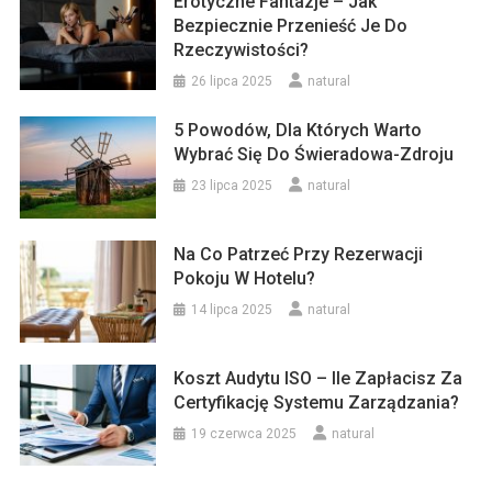
Erotyczne Fantazje – Jak
Bezpiecznie Przenieść Je Do
Rzeczywistości?
26 lipca 2025
natural
5 Powodów, Dla Których Warto
Wybrać Się Do Świeradowa-Zdroju
23 lipca 2025
natural
Na Co Patrzeć Przy Rezerwacji
Pokoju W Hotelu?
14 lipca 2025
natural
Koszt Audytu ISO – Ile Zapłacisz Za
Certyfikację Systemu Zarządzania?
19 czerwca 2025
natural