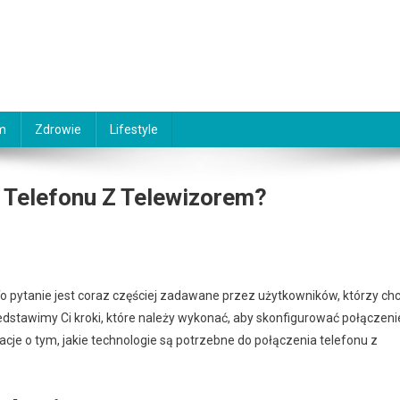
m
Zdrowie
Lifestyle
 Telefonu Z Telewizorem?
o pytanie jest coraz częściej zadawane przez użytkowników, którzy ch
figurować
edstawimy Ci kroki, które należy wykonać, aby skonfigurować połączeni
zenie
cje o tym, jakie technologie są potrzebne do połączenia telefonu z
onu
wizorem?