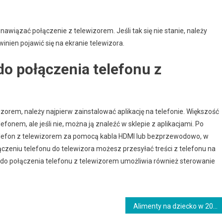
awiązać połączenie z telewizorem. Jeśli tak się nie stanie, należy
nien pojawić się na ekranie telewizora.
 do połączenia telefonu z
izorem, należy najpierw zainstalować aplikację na telefonie. Większość
onem, ale jeśli nie, można ją znaleźć w sklepie z aplikacjami. Po
ć telefon z telewizorem za pomocą kabla HDMI lub bezprzewodowo, w
ączeniu telefonu do telewizora możesz przesyłać treści z telefonu na
acja do połączenia telefonu z telewizorem umożliwia również sterowanie
Alimenty na dziecko w 2023 roku – jakie są zasady?