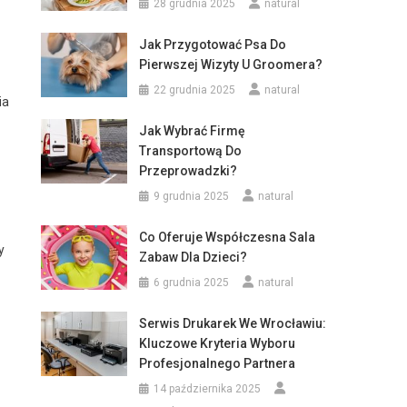
28 grudnia 2025
natural
Jak Przygotować Psa Do
Pierwszej Wizyty U Groomera?
22 grudnia 2025
natural
ia
Jak Wybrać Firmę
Transportową Do
Przeprowadzki?
9 grudnia 2025
natural
Co Oferuje Współczesna Sala
y
Zabaw Dla Dzieci?
6 grudnia 2025
natural
Serwis Drukarek We Wrocławiu:
Kluczowe Kryteria Wyboru
Profesjonalnego Partnera
14 października 2025