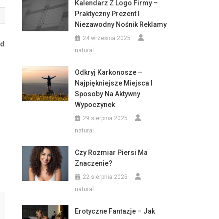
Kalendarz Z Logo Firmy –
Praktyczny Prezent I
Niezawodny Nośnik Reklamy
24 września 2025
ad
natural
Odkryj Karkonosze –
Najpiękniejsze Miejsca I
Sposoby Na Aktywny
Wypoczynek
29 sierpnia 2025
natural
Czy Rozmiar Piersi Ma
Znaczenie?
22 sierpnia 2025
natural
Erotyczne Fantazje – Jak