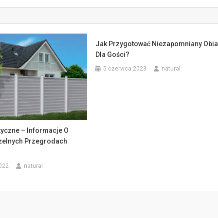
Jak Przygotować Niezapomniany Obi
Dla Gości?
5 czerwca 2023
natural
tyczne – Informacje O
zelnych Przegrodach
022
natural