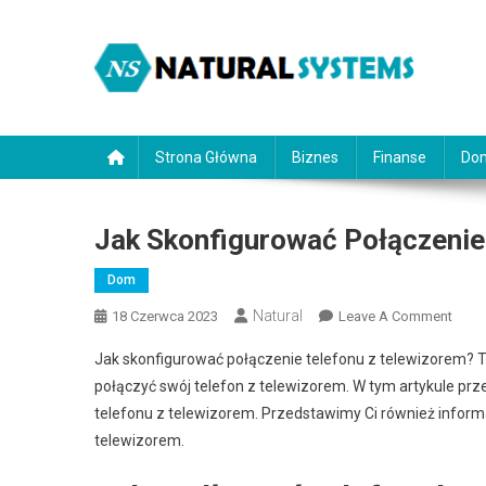
Skip
to
content
NaturalSystems.pl
Porady na każdy temat.
Strona Główna
Biznes
Finanse
Do
Jak Skonfigurować Połączenie
Dom
Natural
On
18 Czerwca 2023
Leave A Comment
Jak
Jak skonfigurować połączenie telefonu z telewizorem? T
Skon
połączyć swój telefon z telewizorem. W tym artykule prz
Połąc
telefonu z telewizorem. Przedstawimy Ci również informa
Telef
telewizorem.
Z
Tele