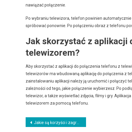
nawiązać połączenie.
Po wybraniu telewizora, telefon powinien automatycznie n
spróbować ponownie. Po połączeniu obraz z telefonu powi
Jak skorzystać z aplikacji
telewizorem?
Aby skorzystać z aplikacji do połączenia telefonu z telew
telewizorów ma wbudowaną aplikację do połączenia z telef
zainstalowaniu aplikacji należy ją uruchomić i połączy
zależności od tego, jakie połączenie wybierzesz. Po podł
telewizor, a także wyświetlać zdjęcia, filmy i gry. Aplik
telewizorem za pomocą telefonu.
Nawigacja
Jakie są korzyści i zagrożenia miłości?