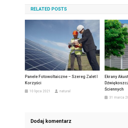
wpisu
RELATED POSTS
Panele Fotowoltaiczne – Szereg Zalet I
Ekrany Akus
Korzyści
Dźwiękoszc
Ściennych
10 lipca 2021
natural
31 marca 2
Dodaj komentarz