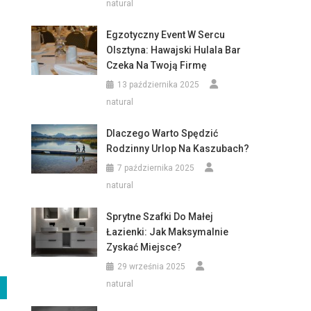
natural
Egzotyczny Event W Sercu
Olsztyna: Hawajski Hulala Bar
Czeka Na Twoją Firmę
13 października 2025
natural
Dlaczego Warto Spędzić
Rodzinny Urlop Na Kaszubach?
7 października 2025
natural
Sprytne Szafki Do Małej
Łazienki: Jak Maksymalnie
Zyskać Miejsce?
29 września 2025
natural