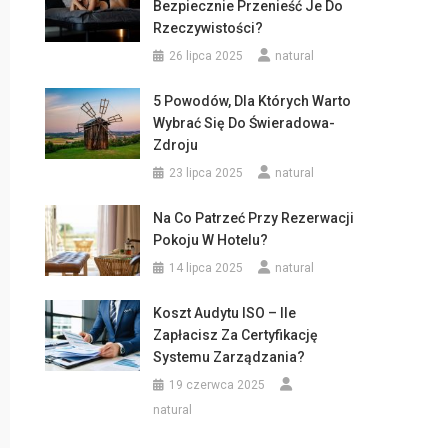
Bezpiecznie Przenieść Je Do
Rzeczywistości?
26 lipca 2025
natural
5 Powodów, Dla Których Warto
Wybrać Się Do Świeradowa-
Zdroju
23 lipca 2025
natural
Na Co Patrzeć Przy Rezerwacji
Pokoju W Hotelu?
14 lipca 2025
natural
Koszt Audytu ISO – Ile
Zapłacisz Za Certyfikację
Systemu Zarządzania?
19 czerwca 2025
natural