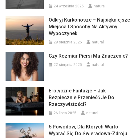
24 września 2025
natural
Odkryj Karkonosze – Najpiękniejsze
Miejsca I Sposoby Na Aktywny
Wypoczynek
29 sierpnia 2025
natural
Czy Rozmiar Piersi Ma Znaczenie?
22 sierpnia 2025
natural
Erotyczne Fantazje – Jak
Bezpiecznie Przenieść Je Do
Rzeczywistości?
26 lipca 2025
natural
5 Powodów, Dla Których Warto
Wybrać Się Do Świeradowa-Zdroju