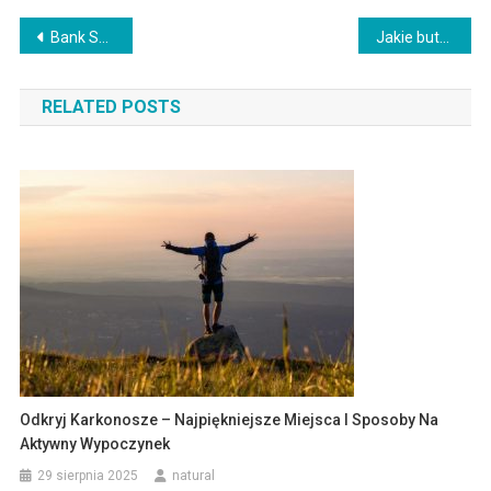
Nawigacja
Bank Spółdzielczy Kamienne Góra – Praktyczny Przewodnik do Logowania
Jakie buty do czarnej sukienki?
wpisu
RELATED POSTS
Odkryj Karkonosze – Najpiękniejsze Miejsca I Sposoby Na
Aktywny Wypoczynek
29 sierpnia 2025
natural