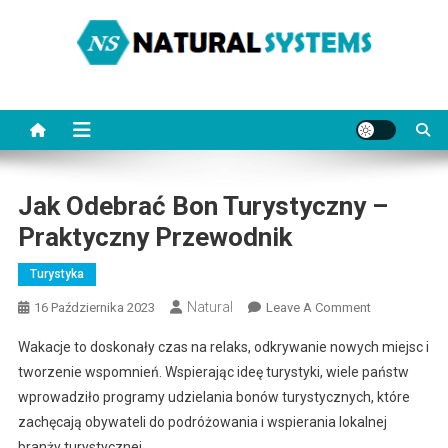
Skip
to
content
NaturalSystems.pl
Porady na każdy temat.
Jak Odebrać Bon Turystyczny –
Praktyczny Przewodnik
Turystyka
Natural
On
16 Października 2023
Leave A Comment
Jak
Wakacje to doskonały czas na relaks, odkrywanie nowych miejsc i
Odebrać
tworzenie wspomnień. Wspierając ideę turystyki, wiele państw
Bon
wprowadziło programy udzielania bonów turystycznych, które
Turystyczny
zachęcają obywateli do podróżowania i wspierania lokalnej
–
Praktyczny
branży turystycznej.