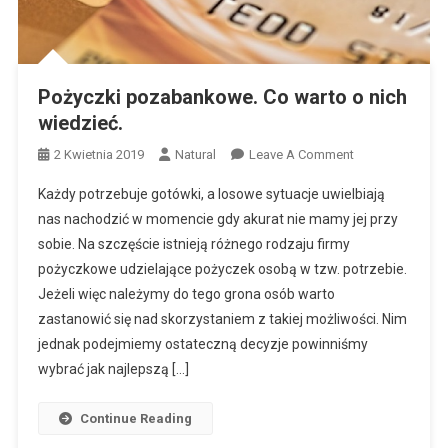
Pożyczki pozabankowe. Co warto o nich
wiedzieć.
On
2 Kwietnia 2019
Natural
Leave A Comment
Pożyczki
Każdy potrzebuje gotówki, a losowe sytuacje uwielbiają
Pozabankowe.
nas nachodzić w momencie gdy akurat nie mamy jej przy
Co
sobie. Na szczęście istnieją różnego rodzaju firmy
Warto
pożyczkowe udzielające pożyczek osobą w tzw. potrzebie.
O
Nich
Jeżeli więc należymy do tego grona osób warto
Wiedzieć.
zastanowić się nad skorzystaniem z takiej możliwości. Nim
jednak podejmiemy ostateczną decyzje powinniśmy
wybrać jak najlepszą […]
Continue Reading