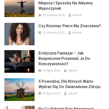
Miejsca I Sposoby Na Aktywny
Wypoczynek
29 sierpnia 2025
natural
Czy Rozmiar Piersi Ma Znaczenie?
22 sierpnia 2025
natural
Erotyczne Fantazje – Jak
Bezpiecznie Przenieść Je Do
Rzeczywistości?
26 lipca 2025
natural
5 Powodów, Dla Których Warto
Wybrać Się Do Świeradowa-Zdroju
23 lipca 2025
natural
Na Co Patrzeć Przy Rezerwacji