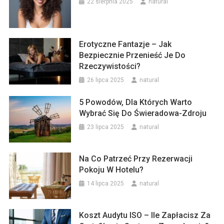
22 sierpnia 2025
natural
Erotyczne Fantazje – Jak
Bezpiecznie Przenieść Je Do
Rzeczywistości?
26 lipca 2025
natural
5 Powodów, Dla Których Warto
Wybrać Się Do Świeradowa-Zdroju
23 lipca 2025
natural
Na Co Patrzeć Przy Rezerwacji
Pokoju W Hotelu?
14 lipca 2025
natural
Koszt Audytu ISO – Ile Zapłacisz Za